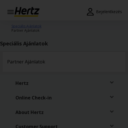
Bejelentkezés
Reservations
Speciális Ajánlatok
Partner Ajánlatok
Modify/Cancel
Speciális Ajánlatok
Autókölcsönzési
pontok
Partner Ajánlatok
Speciális
Ajánlatok
Hertz
Join /
Gold
Online Check-in
Overview
HU/HU
About Hertz
Customer Support