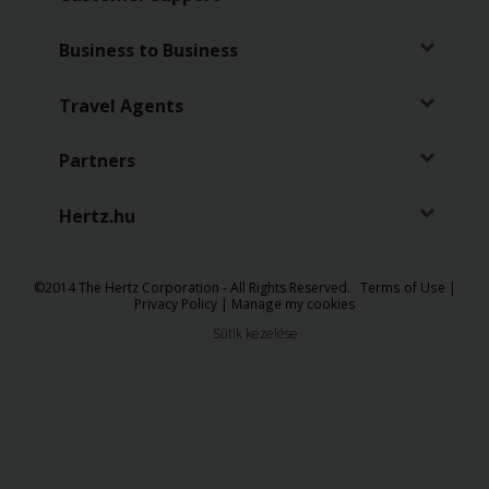
Autó
Foglalás
Business to Business
Autókölcsönzési
Travel Agents
pontok
Partners
Hertz
Gold+
Hűségprogram
Hertz.hu
Speciális
©​2014 The Hertz Corporation - All Rights Reserved.
Terms of Use
|
Ajánlatok
Privacy Policy
|
Manage my cookies
Sütik kezelése
Bérautó
kategóriák
Termékek
és
Szolgáltatások