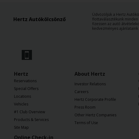
Üdvözöljük a Hertz Autóköl
Hertz Autókölcsönző
flottaválasztékunk minden e
fizessen az autó átvételek
kedvezményes ajánlataink 
Hertz
About Hertz
Reservations
Investor Relations
Special Offers
Careers
Locations
Hertz Corporate Profile
Vehicles
Press Room
#1 Club Overview
Other Hertz Companies
Products & Services
Terms of Use
Site Map
Online Check-in