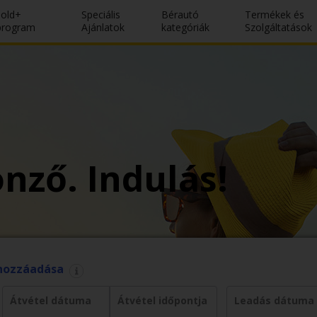
Gold+
Speciális
Bérautó
Termékek és
program
Ajánlatok
kategóriák
Szolgáltatások
nző. Indulás!
hozzáadása
Átvétel dátuma
Átvétel időpontja
Leadás dátuma