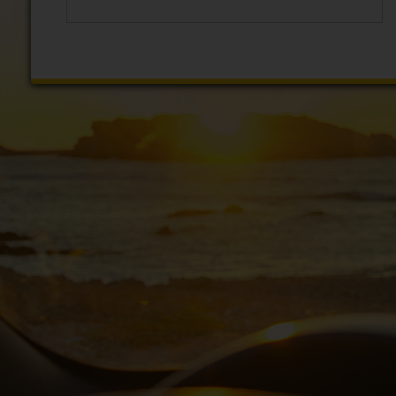
Autó
Foglalás
Autókölcsönzési
pontok
Hertz
Gold+
Hűségprogram
Speciális
Ajánlatok
Bérautó
kategóriák
Termékek
és
Szolgáltatások