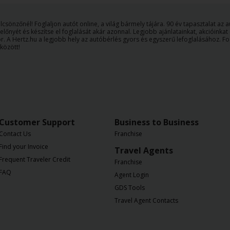
csönzőnél! Foglaljon autót online, a világ bármely tájára. 90 év tapasztalat az 
lőnyét és készítse el foglalását akár azonnal. Legjobb ajánlatainkat, akcióinkat i
or. A Hertz.hu a legjobb hely az autóbérlés gyors és egyszerű lefoglalásához. F
között!
Customer Support
Business to Business
Contact Us
Franchise
Find your Invoice
Travel Agents
Frequent Traveler Credit
Franchise
FAQ
Agent Login
GDS Tools
Travel Agent Contacts