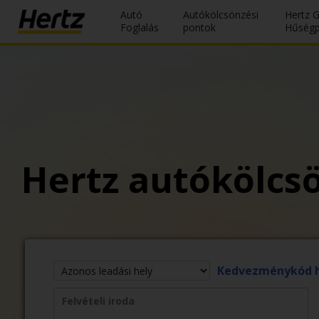
Autó
Autókölcsönzési
Hertz 
Foglalás
pontok
Hűség
Reservations
Modify/Cancel
Autókölcsönzési
pontok
Hertz autókölcsö
Speciális
Ajánlatok
Join /
Gold
Overview
Kedvezménykód 
HU/HU
Felvételi iroda