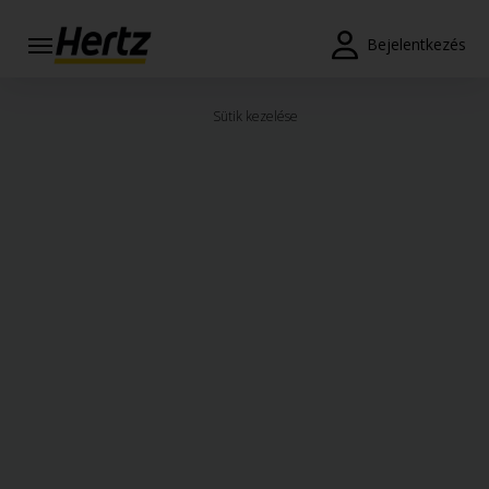
Bejelentkezés
Reservations
Sütik kezelése
Modify/Cancel
Autókölcsönzési
pontok
Speciális
Ajánlatok
Join /
Gold
Overview
HU/HU