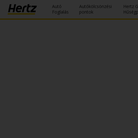
Autó
Autókölcsönzési
Hertz 
Foglalás
pontok
Hűség
Reservations
Modify/Cancel
Autókölcsönzési
pontok
Speciális
Ajánlatok
Join /
Gold
Overview
HU/HU