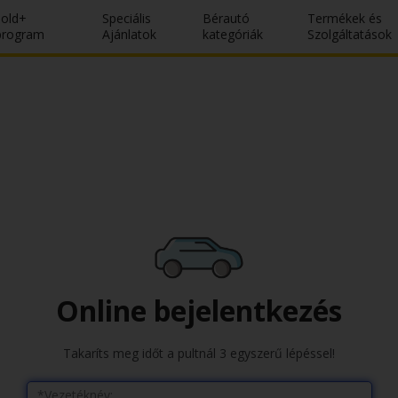
Gold+
Speciális
Bérautó
Termékek és
program
Ajánlatok
kategóriák
Szolgáltatások
Online bejelentkezés
Takaríts meg időt a pultnál 3 egyszerű lépéssel!
*Vezetéknév: