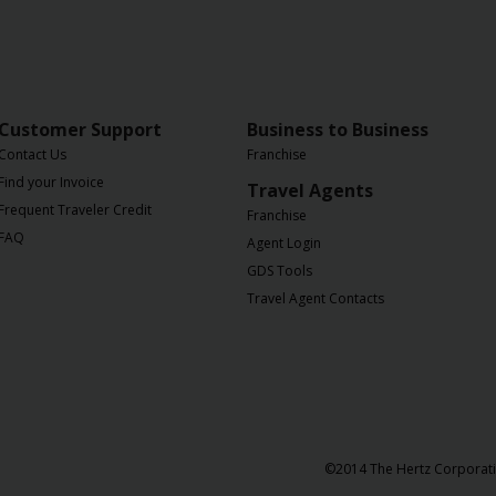
Customer Support
Business to Business
Contact Us
Franchise
Find your Invoice
Travel Agents
Frequent Traveler Credit
Franchise
FAQ
Agent Login
GDS Tools
Travel Agent Contacts
©​2014 The Hertz Corporati