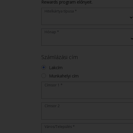
Rewards program előnyeit.
Hitelkártya típusa *
Hónap *
Számlázási cím
Lakcím
Munkahelyi cím
Címsor 1 *
Címsor 2
Város/Település *