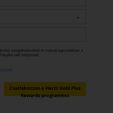
 értékű szolgáltatásokkal és mással kapcsolatban a
iókjába való belépéssel.
tételeket
Csatlakozzon a Hertz Gold Plus
Rewards programhoz