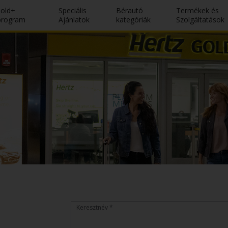
Gold+
Speciális
Bérautó
Termékek és
program
Ajánlatok
kategóriák
Szolgáltatások
Keresztnév *