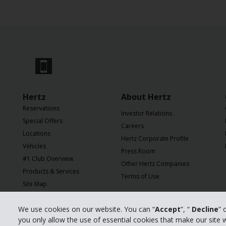
Hertz
About Hertz
Reservations
Investor Relations
Special Offers
Careers
Locations
Hertz Corporate Profile
Vehicles
Press Room
#1 Club Overview
Other Hertz Companies
Products & Services
Terms of Use
Site Map
Online Check-in
We use cookies on our website. You can “
Accept
”, “
Decline
” 
Online Check-in
you only allow the use of essential cookies that make our site