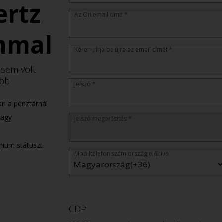
ertz
Az Ön email címe *
mmal
Kérem, írja be újra az email címét *
osem volt
őbb
Jelszó *
an a pénztárnál
vagy
Jelszó megerősítés *
mium státuszt
Mobiltelefon szám ország előhívó
CDP