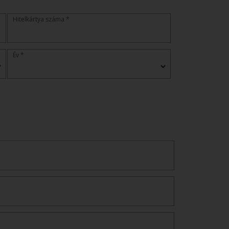
Hitelkártya száma *
Év *