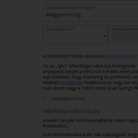
Jogosítványt kiállító ország *
kibocsátási év *
Kibocsátási hó
A részletekért kérjük olvassa el
Adatvédelmi irá
Ha az „Igen” lehetőséget választja beleegyezi
anyagokat kapjon a Hertz-től e-mailen keresztü
kapcsolatban, hogy marketing és promóciós an
található
leiratkozás
hivatkozással, vagy ha me
mail-címen, vagy a 14501 Hertz Quail Springs 
Csatlakozz most
Hitelkártya információk
A betéti kártyák NEM használhatók online regis
frissítéséhez.
Ezen információkra azért van szükségünk, hogy