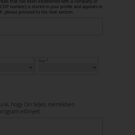
ntals that has been established with a company or
CDP number) is stored in your profile and appears in
P, please proceed to the next section.
Nap *
ünk, hogy Ön teljes mértékben
rogram előnyeit.