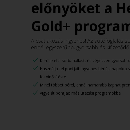
Autó
előnyöket a H
Foglalás
Gold+ progra
Autókölcsönzési
pontok
A csatlakozás ingyenes! Az autófoglalás s
Hertz
ennél egyszerűbb, gyorsabb és kifizetőd
Gold+
Hűségprogram
Kerülje el a sorbanállást, és végezzen gyorsabb
Használja fel pontjait ingyenes bérlési napokra 
Speciális
felminősítésre
Ajánlatok
Minél többet bérel, annál hamarabb kaphat pré
Vigye át pontjait más utazási programokba
Bérautó
kategóriák
Termékek
és
Szolgáltatások