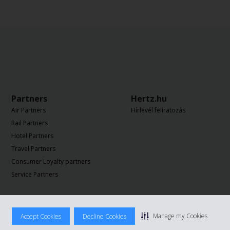
Partners
Hertz.hu
Air Partners
Hírlevél feliratozás
Rail Partners
Hotel Partners
Travel Partners
Consumer Loyalty partners
Service Partners
Manage my Cookies
Accept Cookies
Decline Cookies