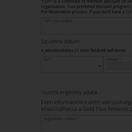
“CDP” is a corporate or member discount on re
organization. Your preferred discount program (
the Reservation process. If you don’t have a CD
CDP (opcionális)
Születési dátum
A jelentkezéshez 21 éven felülinek kell lennie
Év *
Hónap *
Vezetői engedély adatai
Ezen információkra azért van szükség
kihasználhassa a Gold Plus Rewards p
Jogosítvány száma *