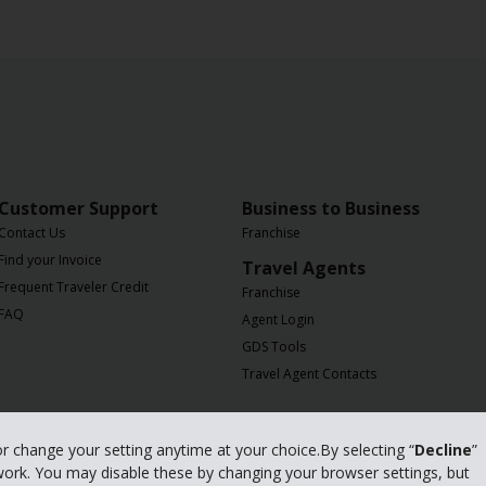
Customer Support
Business to Business
Contact Us
Franchise
Find your Invoice
Travel Agents
Frequent Traveler Credit
Franchise
FAQ
Agent Login
GDS Tools
Travel Agent Contacts
or change your setting anytime at your choice.By selecting “
Decline
”
 work. You may disable these by changing your browser settings, but