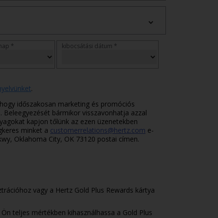
nap *
kibocsátási dátum *
nyelvünket
.
k, hogy időszakosan marketing és promóciós
l. Beleegyezését bármikor visszavonhatja azzal
yagokat kapjon tőlünk az ezen üzenetekben
gkeres minket a
customerrelations@hertz.com
e-
Pkwy, Oklahoma City, OK 73120 postai címen.
ztrációhoz vagy a Hertz Gold Plus Rewards kártya
 Ön teljes mértékben kihasználhassa a Gold Plus