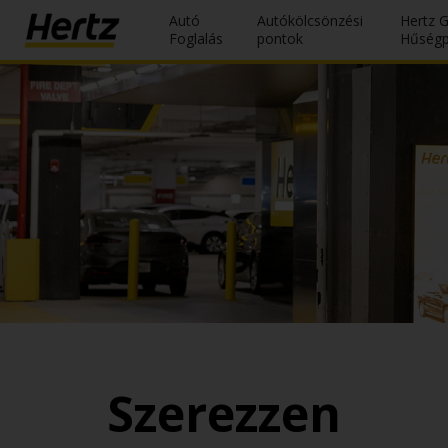
Autó
Autókölcsönzési
Hertz 
Foglalás
pontok
Hűség
Reservations
Modify/Cancel
Autókölcsönzési
pontok
Speciális
Ajánlatok
Join /
Gold
Overview
HU/HU
Szerezzen