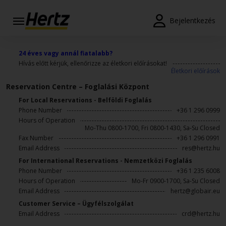
Bejelentkezés
Reservations
24 éves vagy annál fiatalabb?
Hívás előtt kérjük, ellenőrizze az életkori előírásokat!
Modify/Cancel
Életkori előírások
Reservation Centre – Foglalási Központ
Autókölcsönzési
pontok
For Local Reservations - Belföldi Foglalás
Phone Number
+36 1 296 0999
Hours of Operation
Speciális
Mo-Thu 0800-1700, Fri 0800-1430, Sa-Su Closed
Ajánlatok
Fax Number
+36 1 296 0991
Email Address
res@hertz.hu
Join /
For International Reservations - Nemzetközi Foglalás
Gold
Phone Number
+36 1 235 6008
Overview
Hours of Operation
Mo-Fr 0900-1700, Sa-Su Closed
Email Address
hertz@globair.eu
HU/HU
Customer Service – Ügyfélszolgálat
Email Address
crd@hertz.hu