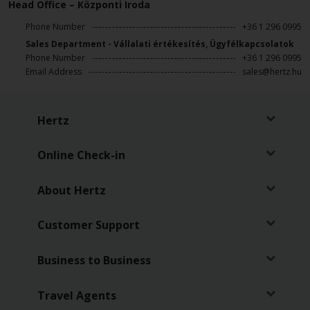
Autó
Head Office – Központi Iroda
Foglalás
Phone Number
+36 1 296 0995
Sales Department - Vállalati értékesítés, Ügyfélkapcsolatok
Autókölcsönzési
Phone Number
+36 1 296 0995
pontok
Email Address
sales@hertz.hu
Hertz
Gold+
Hertz
Hűségprogram
Online Check-in
Speciális
Ajánlatok
About Hertz
Bérautó
Customer Support
kategóriák
Business to Business
Termékek
és
Travel Agents
Szolgáltatások